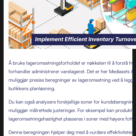
Å bruke lageromsetningsforholdet er nøkkelen til å forstå hv
forhandler administrerer varelageret. Det er her Mediasets An
muliggjør presise beregninger av lageromsetning ved å legg
butikkens planløsning.
Du kan også analysere forskjellige soner for kundeberegning
muliggjør målrettede justeringer. For eksempel kan produkt
lageromsetningshastighet plasseres i soner med høyere fottra
Denne beregningen hjelper deg med å vurdere effektiviteten t