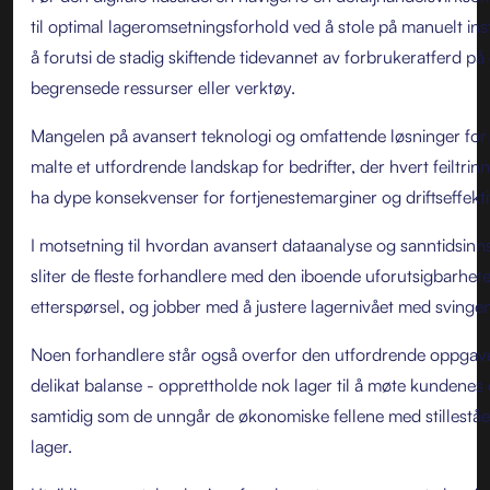
til optimal lageromsetningsforhold ved å stole på manuelt inst
å forutsi de stadig skiftende tidevannet av forbrukeratferd p
begrensede ressurser eller verktøy.
Mangelen på avansert teknologi og omfattende løsninger for 
malte et utfordrende landskap for bedrifter, der hvert feiltrinn
ha dype konsekvenser for fortjenestemarginer og driftseffektiv
I motsetning til hvordan avansert dataanalyse og sanntidsinn
sliter de fleste forhandlere med den iboende uforutsigbarhet
etterspørsel, og jobber med å justere lagernivået med svinge
Noen forhandlere står også overfor den utfordrende oppga
delikat balanse - opprettholde nok lager til å møte kundenes 
samtidig som de unngår de økonomiske fellene med stilleståen
lager.