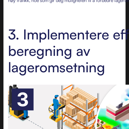
høy trafikk, noe som gir deg muligheten til å forbedre lagero
3. Implementere eff
beregning av
lageromsetning